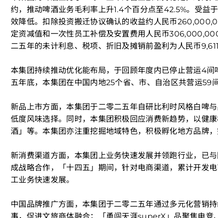
约，推动啤酒业务毛利率上升1.4个百分点至42.5%。
效降低。扣除投资搬迁协议确认的收益约人民币260,000,0
定资减值和一次性员工补偿及安置费用人民币306,000,00
二五年的未计利息、税项、折旧及摊销前盈利为人民币9,611,0
本集团持续推动优化能布局，于回顾年度内已停止营运4间
五年底，本集团在中国内地25个省、市、自治区共营运59间啤酒
新品上市方面，本集团于二零二五年自研比利时风格白啤与
低度风味选择。同时，本集团积极回应消费新趋势，以健康
酒」等。本集团亦注重挖掘地域特色，积极孵化地方品牌，
新消费渠道方面，本集团上业务快速发展并领跑行业，已与
成战略合作，「十四五」期间，针对电商渠道，累计开发电
工业务快速发展。
中国品牌推广方面，本集团于二零二五年通过多元化营销持
事，促进文旅商体融合；「勇闯天涯superX」品聚焦电