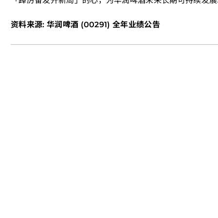
「踔厉奋发开新局」的心，为华润啤酒未来长期可持续发展
资料来源: 华润啤酒 (00291) 全年业绩公告