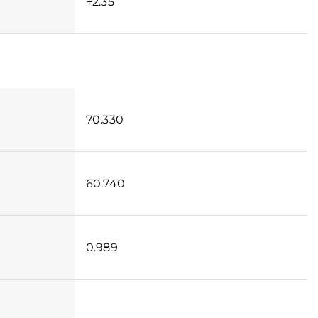
+2.35
70.330
60.740
0.989