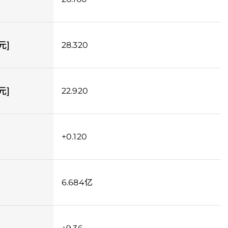
元]
28.320
元]
22.920
+0.120
6.684亿