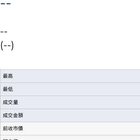
--
--
(--)
最高
最低
成交量
成交金額
前收市價