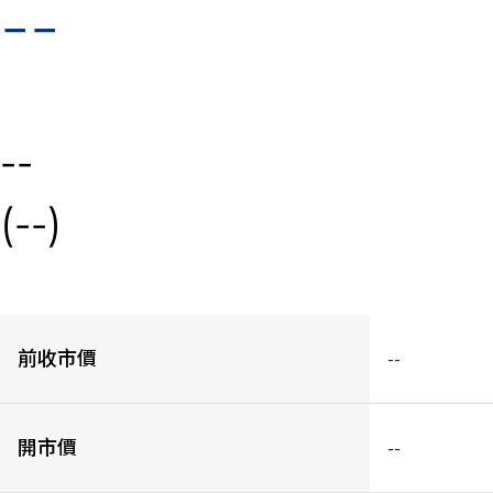
--
--
(--)
前收市價
--
開市價
--