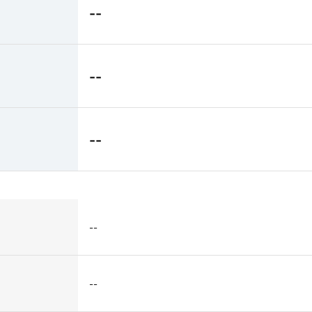
--
--
--
--
--