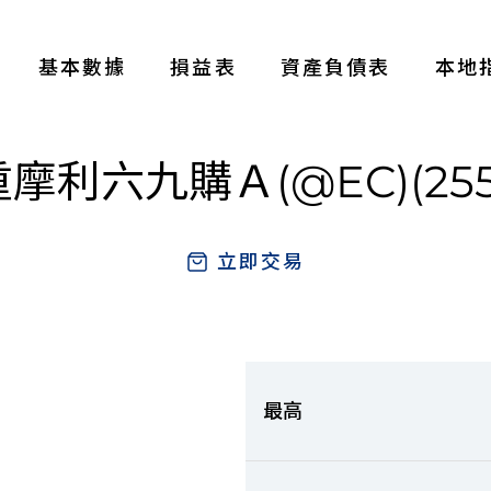
基本數據
損益表
資產負債表
本地
摩利六九購Ａ(@EC)(255
立即交易
最高