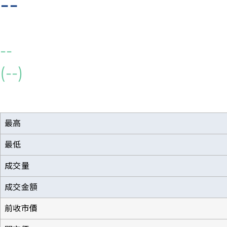
--
--
(--)
最高
最低
成交量
成交金額
前收市價